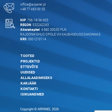
office@arpanel.pl
+48 77 463 00 55
NIP
: 756-18-36-633
REGON
: 532242263
Aktsiakapital
: 4 660 000,00 PLN
RAJOONIKOHUS OPOLE VIII KAUBANDUSOSAKONNAS
KRS
: 0001210114
TOOTED
PROJEKTID
ETTEVÕTE
UUDISED
ALLALAADIMISEKS
KARJÄÄR
KONTAKTI
ISIKUANDMED
Copyright © ARPANEL 2026