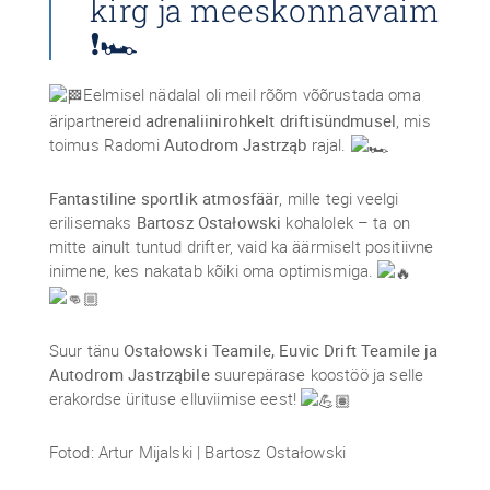
kirg ja meeskonnavaim
❗🏎
Eelmisel nädalal oli meil rõõm võõrustada oma
äripartnereid
adrenaliinirohkelt driftisündmusel
, mis
toimus Radomi
Autodrom Jastrząb
rajal.
Fantastiline sportlik atmosfäär
, mille tegi veelgi
erilisemaks
Bartosz Ostałowski
kohalolek – ta on
mitte ainult tuntud drifter, vaid ka äärmiselt positiivne
inimene, kes nakatab kõiki oma optimismiga.
Suur tänu
Ostałowski Teamile, Euvic Drift Teamile ja
Autodrom Jastrząbile
suurepärase koostöö ja selle
erakordse ürituse elluviimise eest!
Fotod: Artur Mijalski | Bartosz Ostałowski