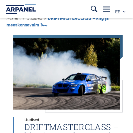
EE
Avaleht
»
Uudised
»
DRIFTMASTERCLASS – kirg ja
meeskonnavaim ❗🏎
Uudised
DRIFTMASTERCLASS –