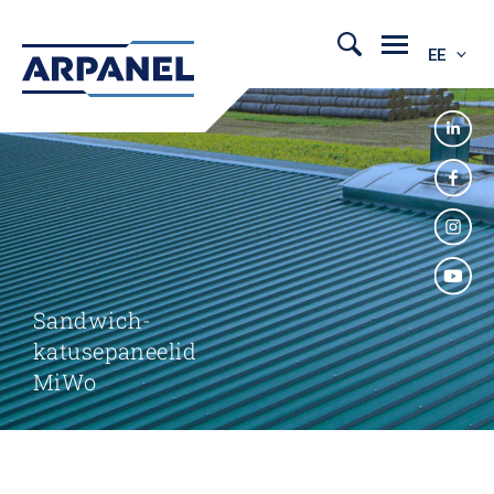
EE
Sandwich-
katusepaneelid
MiWo