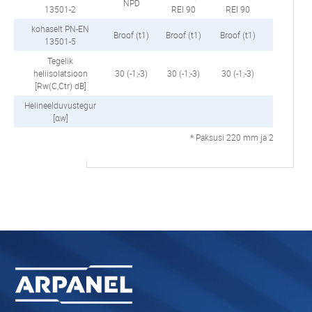
NPD
13501-2
REI 90
REI 90
REI 90
kohaselt PN-EN
Broof (t1),
Broof (t1)
Broof (t1)
Broof (t1)
13501-5
(t3)
Tegelik
heliisolatsioon
30 (-1;-3)
30 (-1;-3)
30 (-1;-3)
30 (-1;-3)
[Rw(C,Ctr) dB]
Helineelduvustegur
[αw]
* Paksusi 220 mm ja 250 mm tood