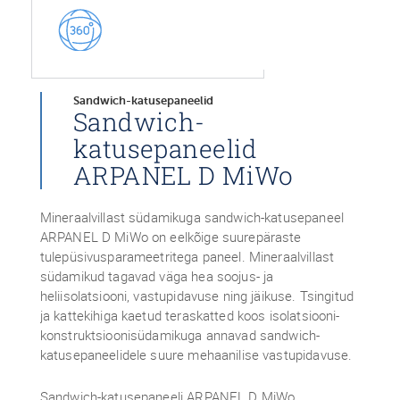
Sandwich-katusepaneelid
Sandwich-
katusepaneelid
ARPANEL D MiWo
Mineraalvillast südamikuga sandwich-katusepaneel
ARPANEL D MiWo on eelkõige suurepäraste
tulepüsivusparameetritega paneel. Mineraalvillast
südamikud tagavad väga hea soojus- ja
heliisolatsiooni, vastupidavuse ning jäikuse. Tsingitud
ja kattekihiga kaetud teraskatted koos isolatsiooni-
konstruktsioonisüdamikuga annavad sandwich-
katusepaneelidele suure mehaanilise vastupidavuse.
Sandwich-katusepaneeli ARPANEL D MiWo