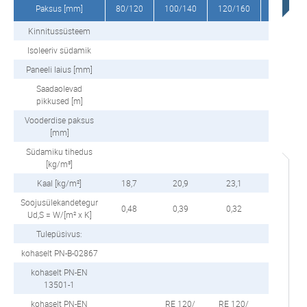
Paksus [mm]
80/120
100/140
120/160
150/190
Kinnitussüsteem
Isoleeriv südamik
Paneeli laius [mm]
Saadaolevad
pikkused [m]
Vooderdise paksus
välin
[mm]
Südamiku tihedus
[kg/m³]
Kaal [kg/m²]
18,7
20,9
23,1
26,3
Soojusülekandetegur
0,48
0,39
0,32
0,26
Ud,S = W/[m² x K]
Tulepüsivus:
kohaselt PN-B-02867
kohaselt PN-EN
13501-1
kohaselt PN-EN
RE 120/
RE 120/
RE 120/