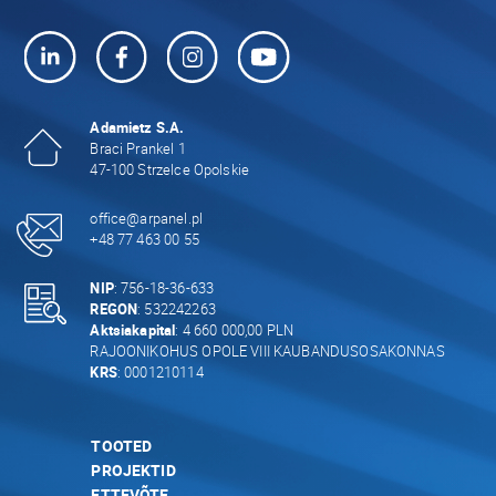
Adamietz S.A.
Braci Prankel 1
47-100 Strzelce Opolskie
office@arpanel.pl
+48 77 463 00 55
NIP
: 756-18-36-633
REGON
: 532242263
Aktsiakapital
: 4 660 000,00 PLN
RAJOONIKOHUS OPOLE VIII KAUBANDUSOSAKONNAS
KRS
: 0001210114
TOOTED
PROJEKTID
ETTEVÕTE