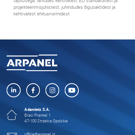
täpsusega, lähtudes kehtivatest ELi standarditest ja
projekteerimisjuhistest, juhindudes õigusaktidest ja
kehtivatest ehitusnormidest.
Adamietz S.A.
Braci Prankel 1
47-100 Strzelce Opolskie
office@arpanel.pl