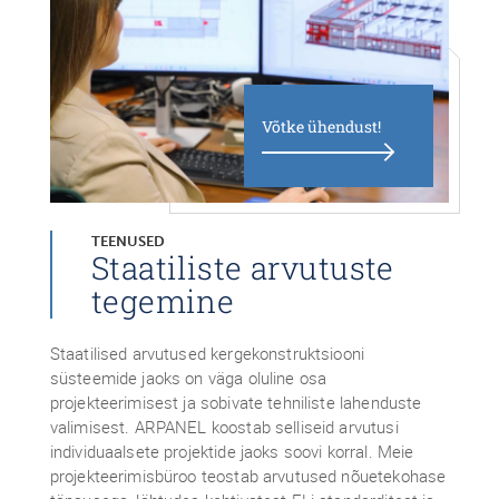
Võtke ühendust!
TEENUSED
Staatiliste arvutuste
tegemine
Staatilised arvutused kergekonstruktsiooni
süsteemide jaoks on väga oluline osa
projekteerimisest ja sobivate tehniliste lahenduste
valimisest. ARPANEL koostab selliseid arvutusi
individuaalsete projektide jaoks soovi korral. Meie
projekteerimisbüroo teostab arvutused nõuetekohase