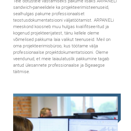
Teie ootustele vastamiseks pakume lisaks ARPANELi
sandwich-paneelidele ka projekteerimisteenuseid,
sealhulgas pakume professionaalset
teostusdokumentatsiooni väljatöötamist. ARPANELi
meeskond koosneb muu hulgas kvalifitseeritud ja
kogenud projekteerijatest, tänu kellele oleme
võimelised pakkuma laia valikut teenuseid. Meil on
oma projekteerimisbüroo, kus töötame välja
professionaalse projektdokumentatsiooni. Oleme
veendunud, et meie laiaulatuslik pakkumine tagab
antud ülesannete professionaalse ja õigeaegse
täitmise.