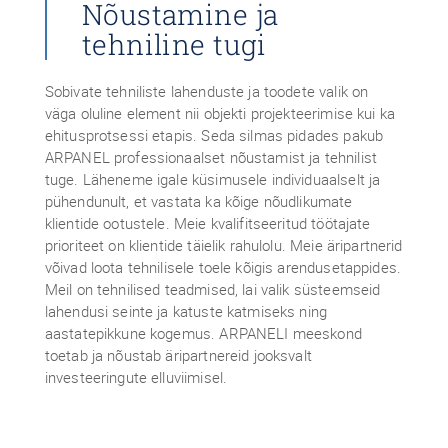
Nõustamine ja
tehniline tugi
Sobivate tehniliste lahenduste ja toodete valik on
väga oluline element nii objekti projekteerimise kui ka
ehitusprotsessi etapis. Seda silmas pidades pakub
ARPANEL professionaalset nõustamist ja tehnilist
tuge. Läheneme igale küsimusele individuaalselt ja
pühendunult, et vastata ka kõige nõudlikumate
klientide ootustele. Meie kvalifitseeritud töötajate
prioriteet on klientide täielik rahulolu. Meie äripartnerid
võivad loota tehnilisele toele kõigis arendusetappides.
Meil on tehnilised teadmised, lai valik süsteemseid
lahendusi seinte ja katuste katmiseks ning
aastatepikkune kogemus. ARPANELI meeskond
toetab ja nõustab äripartnereid jooksvalt
investeeringute elluviimisel.