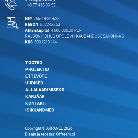
+48 77 463 00 55
NIP
: 756-18-36-633
REGON
: 532242263
Aktsiakapital
: 4 660 000,00 PLN
RAJOONIKOHUS OPOLE VIII KAUBANDUSOSAKONNAS
KRS
: 0001210114
TOOTED
PROJEKTID
ETTEVÕTE
UUDISED
ALLALAADIMISEKS
KARJÄÄR
KONTAKTI
ISIKUANDMED
Copyright © ARPANEL 2026
Disain ja teostus:
Offteam.pl