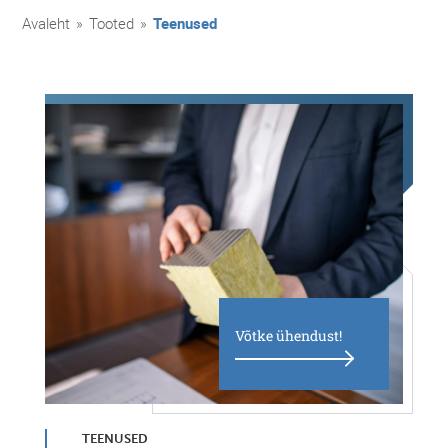
Avaleht
»
Tooted
»
Teenused
Võtke ühendust!
TEENUSED