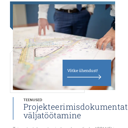
Võtke ühendust!
TEENUSED
Projekteerimisdokumentat
väljatöötamine