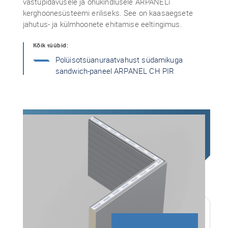
vastupidavusele ja õhukindlusele ARPANELi
kerghoonesüsteemi eriliseks. See on kaasaegsete
jahutus- ja külmhoonete ehitamise eeltingimus.
Kõik tüübid:
Polüisotsüanuraatvahust südamikuga
sandwich-paneel ARPANEL CH PIR