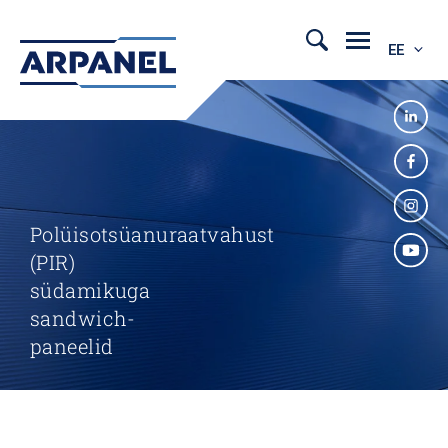
EE
Polüisotsüanuraatvahust
(PIR)
südamikuga
sandwich-
paneelid