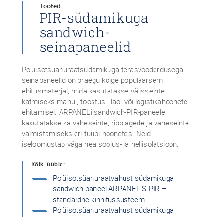
Tooted
PIR-südamikuga
sandwich-
seinapaneelid
Polüisotsüanuraatsüdamikuga terasvooderdusega
seinapaneelid on praegu kõige populaarsem
ehitusmaterjal, mida kasutatakse välisseinte
katmiseks mahu-, tööstus-, lao- või logistikahoonete
ehitamisel. ARPANELi sandwich-PIR-paneele
kasutatakse ka vaheseinte, ripplagede ja vaheseinte
valmistamiseks eri tüüpi hoonetes. Neid
iseloomustab väga hea soojus- ja heliisolatsioon.
Kõik tüübid:
Polüisotsüanuraatvahust südamikuga
sandwich-paneel ARPANEL S PIR –
standardne kinnitussüsteem
Polüisotsüanuraatvahust südamikuga