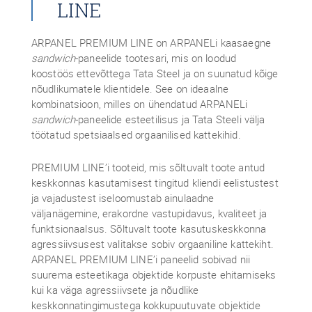
LINE
ARPANEL PREMIUM LINE on ARPANELi kaasaegne
sandwich
-paneelide tootesari, mis on loodud
koostöös ettevõttega Tata Steel ja on suunatud kõige
nõudlikumatele klientidele. See on ideaalne
kombinatsioon, milles on ühendatud ARPANELi
sandwich
-paneelide esteetilisus ja Tata Steeli välja
töötatud spetsiaalsed orgaanilised kattekihid.
PREMIUM LINE’i tooteid, mis sõltuvalt toote antud
keskkonnas kasutamisest tingitud kliendi eelistustest
ja vajadustest iseloomustab ainulaadne
väljanägemine, erakordne vastupidavus, kvaliteet ja
funktsionaalsus. Sõltuvalt toote kasutuskeskkonna
agressiivsusest valitakse sobiv orgaaniline kattekiht.
ARPANEL PREMIUM LINE’i paneelid sobivad nii
suurema esteetikaga objektide korpuste ehitamiseks
kui ka väga agressiivsete ja nõudlike
keskkonnatingimustega kokkupuutuvate objektide