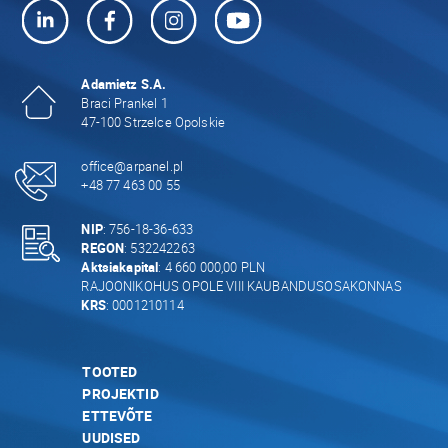
Adamietz S.A.
Braci Prankel 1
47-100 Strzelce Opolskie
office@arpanel.pl
+48 77 463 00 55
NIP
: 756-18-36-633
REGON
: 532242263
Aktsiakapital
: 4 660 000,00 PLN
RAJOONIKOHUS OPOLE VIII KAUBANDUSOSAKONNAS
KRS
: 0001210114
TOOTED
PROJEKTID
ETTEVÕTE
UUDISED