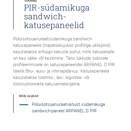
Tooted
PIR-südamikuga
sandwich-
katusepaneelid
Polüisotsüanuraatsüdamikuga sandwich-
katusepaneele (trapetsikujulise profiiliga välispind)
kasutatakse eritüüpi katuste puhul, mille katusekalle
on kas väike või keskmine. Tänu lukkude sobivale
profileerimisele on katusepaneelidel ARPANEL D PIR
täielik õhu-, auru- ja vihmapidavus. Katusepaneele
kasutatakse tootmis-, lao-, logistika- või
tööstushoonete katusematerjalina.
Kõik tüübid:
Polüisotsüanuraatvahust südamikuga
sandwich-paneel ARPANEL D PIR