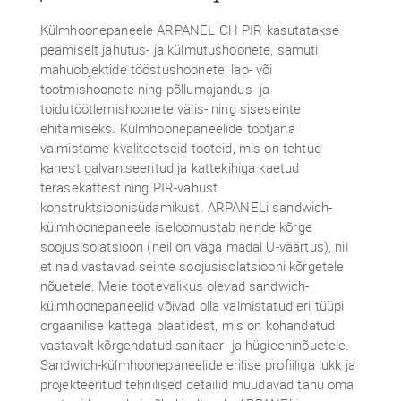
Külmhoonepaneele ARPANEL CH PIR kasutatakse
peamiselt jahutus- ja külmutushoonete, samuti
mahuobjektide tööstushoonete, lao- või
tootmishoonete ning põllumajandus- ja
toidutöötlemishoonete välis- ning siseseinte
ehitamiseks. Külmhoonepaneelide tootjana
valmistame kvaliteetseid tooteid, mis on tehtud
kahest galvaniseeritud ja kattekihiga kaetud
terasekattest ning PIR-vahust
konstruktsioonisüdamikust. ARPANELi sandwich-
külmhoonepaneele iseloomustab nende kõrge
soojusisolatsioon (neil on väga madal U-väärtus), nii
et nad vastavad seinte soojusisolatsiooni kõrgetele
nõuetele. Meie tootevalikus olevad sandwich-
külmhoonepaneelid võivad olla valmistatud eri tüüpi
orgaanilise kattega plaatidest, mis on kohandatud
vastavalt kõrgendatud sanitaar- ja hügieeninõuetele.
Sandwich-külmhoonepaneelide erilise profiiliga lukk ja
projekteeritud tehnilised detailid muudavad tänu oma