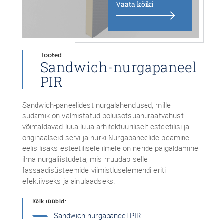
Vaata kõiki
Tooted
Sandwich-nurgapaneel
PIR
Sandwich-paneelidest nurgalahendused, mille
südamik on valmistatud polüisotsüanuraatvahust,
võimaldavad luua luua arhitektuuriliselt esteetilisi ja
originaalseid servi ja nurki Nurgapaneelide peamine
eelis lisaks esteetilisele ilmele on nende paigaldamine
ilma nurgaliistudeta, mis muudab selle
fassaadisüsteemide viimistluselemendi eriti
efektiivseks ja ainulaadseks.
Kõik tüübid:
Sandwich-nurgapaneel PIR