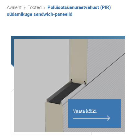
Avaleht
»
Tooted
»
Polüisotsüanuraatvahust (PIR)
südamikuga sandwich-paneelid
Vaata kõiki