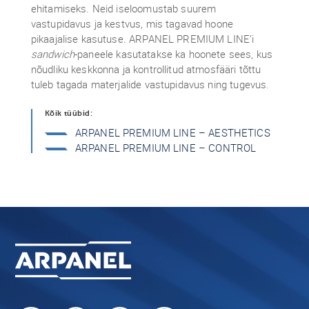
ehitamiseks. Neid iseloomustab suurem
vastupidavus ja kestvus, mis tagavad hoone
pikaajalise kasutuse. ARPANEL PREMIUM LINE’i
sandwich
-paneele kasutatakse ka hoonete sees, kus
nõudliku keskkonna ja kontrollitud atmosfääri tõttu
tuleb tagada materjalide vastupidavus ning tugevus.
Kõik tüübid:
ARPANEL PREMIUM LINE – AESTHETICS
ARPANEL PREMIUM LINE – CONTROL