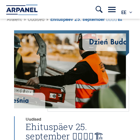
EE
Avaleht
»
Uudised
»
Ehituspäev 25. september 👷‍♂️👷‍♀️🏗
Uudised
Ehituspäev 25.
september 👷‍♂️👷‍♀️🏗