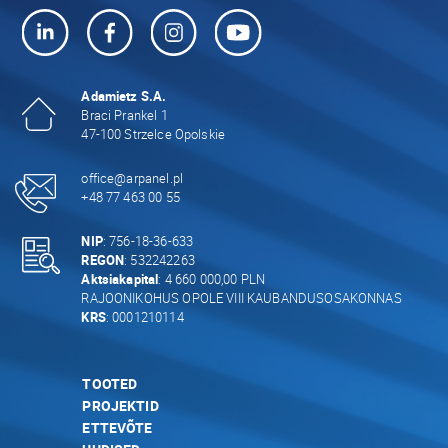
Adamietz S.A.
Braci Prankel 1
47-100 Strzelce Opolskie
office@arpanel.pl
+48 77 463 00 55
NIP
: 756-18-36-633
REGON
: 532242263
Aktsiakapital
: 4 660 000,00 PLN
RAJOONIKOHUS OPOLE VIII KAUBANDUSOSAKONNAS
KRS
: 0001210114
TOOTED
PROJEKTID
ETTEVÕTE