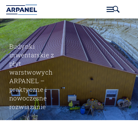
Budynki
inwentarskie z
płyt
warstwowych
ARPANEL –
praktyczne i
nowoczesne
rozwiązanie