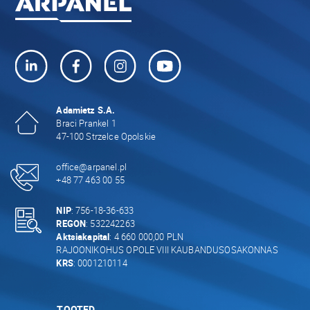
Adamietz S.A.
Braci Prankel 1
47-100 Strzelce Opolskie
office@arpanel.pl
+48 77 463 00 55
NIP
: 756-18-36-633
REGON
: 532242263
Aktsiakapital
: 4 660 000,00 PLN
RAJOONIKOHUS OPOLE VIII KAUBANDUSOSAKONNAS
KRS
: 0001210114
TOOTED