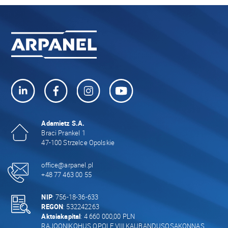
Adamietz S.A.
Braci Prankel 1
47-100 Strzelce Opolskie
office@arpanel.pl
+48 77 463 00 55
NIP
: 756-18-36-633
REGON
: 532242263
Aktsiakapital
: 4 660 000,00 PLN
RAJOONIKOHUS OPOLE VIII KAUBANDUSOSAKONNAS