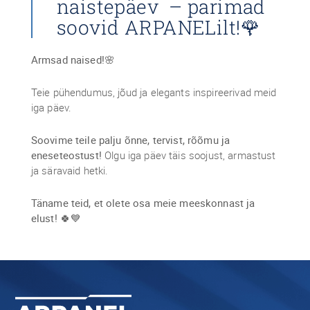
naistepäev – parimad
soovid ARPANELilt!🌹
Armsad naised!
🌸
Teie pühendumus, jõud ja elegants inspireerivad meid
iga päev.
Soovime teile palju õnne, tervist, rõõmu ja
eneseteostust!
Olgu iga päev täis soojust, armastust
ja säravaid hetki.
Täname teid, et olete osa meie meeskonnast ja
elust!
🍀💙