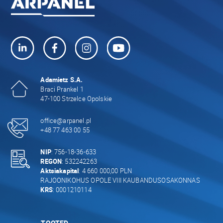
Adamietz S.A.
Braci Prankel 1
47-100 Strzelce Opolskie
office@arpanel.pl
+48 77 463 00 55
NIP
: 756-18-36-633
REGON
: 532242263
Aktsiakapital
: 4 660 000,00 PLN
RAJOONIKOHUS OPOLE VIII KAUBANDUSOSAKONNAS
KRS
: 0001210114
TOOTED