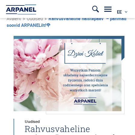
EE
Avaleht
»
Uudised
»
Rahvusvaheline naistepäev – parimad
soovid ARPANELilt!🌹
Uudised
Rahvusvaheline