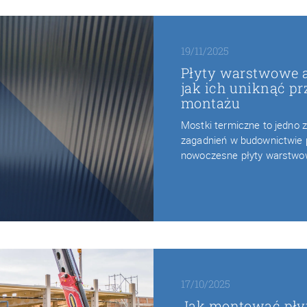
19/11/2025
Płyty warstwowe a
jak ich uniknąć pr
montażu
Mostki termiczne to jedno 
zagadnień w budownictwie
nowoczesne płyty warstw
17/10/2025
Jak montować pły