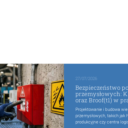
27/07/2026
Bezpieczeństwo p
przemysłowych: Kla
oraz Broof(t1) w p
Projektowanie i budowa wi
przemysłowych, takich jak
produkcyjne czy centra log