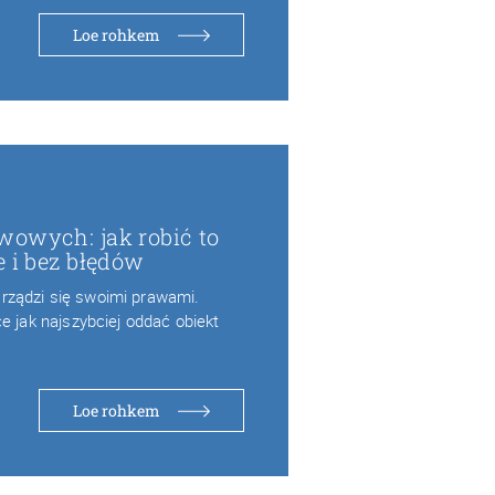
Loe rohkem
wowych: jak robić to
e i bez błędów
ządzi się swoimi prawami.
e jak najszybciej oddać obiekt
Loe rohkem