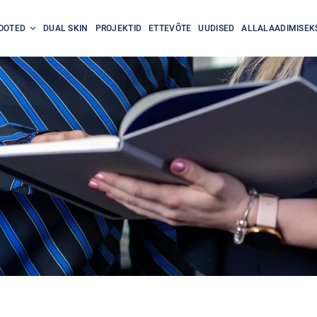
OOTED
DUAL SKIN
PROJEKTID
ETTEVÕTE
UUDISED
ALLALAADIMISEK