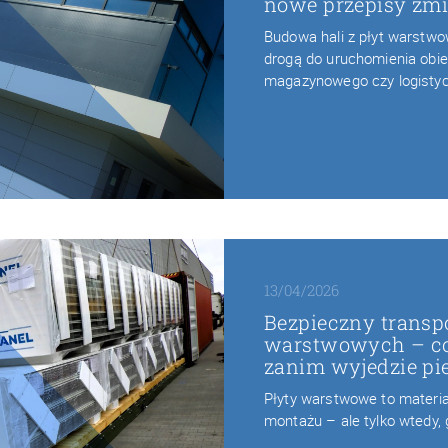
nowe przepisy zmi
Budowa hali z płyt warstw
drogą do uruchomienia obie
magazynowego czy logisty
13/04/2026
Bezpieczny transpo
warstwowych – co
zanim wyjedzie pi
Płyty warstwowe to materiał
montażu – ale tylko wtedy,