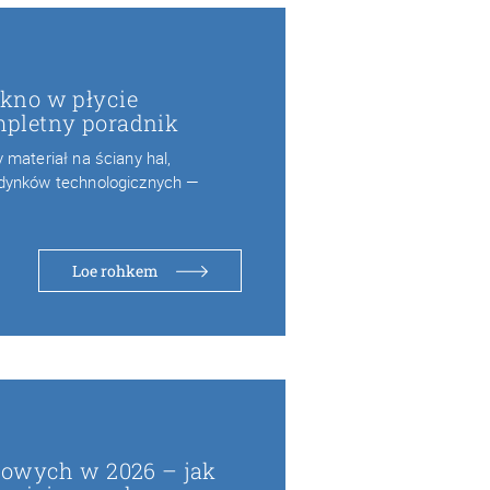
kno w płycie
pletny poradnik
materiał na ściany hal,
dynków technologicznych —
Loe rohkem
wowych w 2026 – jak