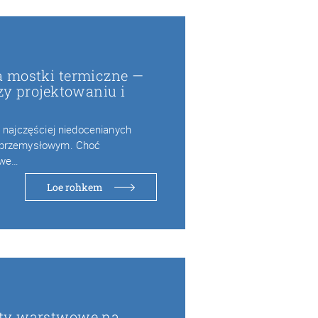
 mostki termiczne —
zy projektowaniu i
z najczęściej niedocenianych
 przemysłowym. Choć
owe…
Loe rohkem
ty warstwowe na