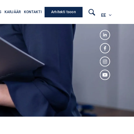
Arhitekti tsoon
S
KARJÄÄR
KONTAKTI
EE