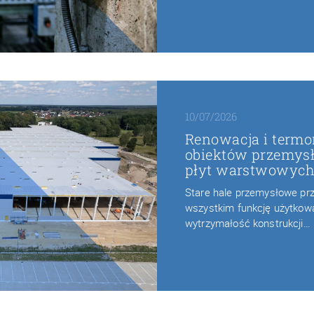
10/07/2026
Renowacja i termo
obiektów przemys
płyt warstwowyc
Stare hale przemysłowe prze
wszystkim funkcję użytkową.
wytrzymałość konstrukcji…