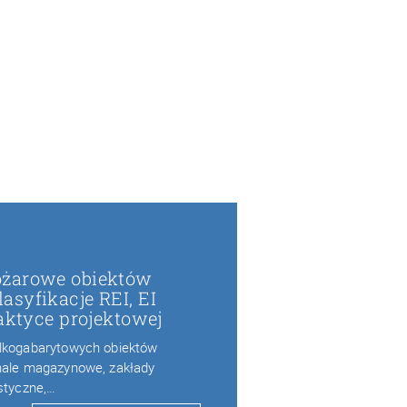
ożarowe obiektów
syfikacje REI, EI
raktyce projektowej
elkogabarytowych obiektów
 hale magazynowe, zakłady
istyczne,…