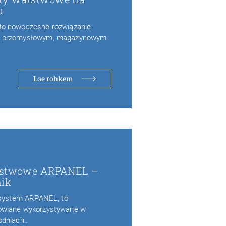
u
to nowoczesne rozwiązanie
e przemysłowym, magazynowym
Loe rohkem
arstwowe ARPANEL –
nik
k system ARPANEL, to
owlane wykorzystywane w
odniach…