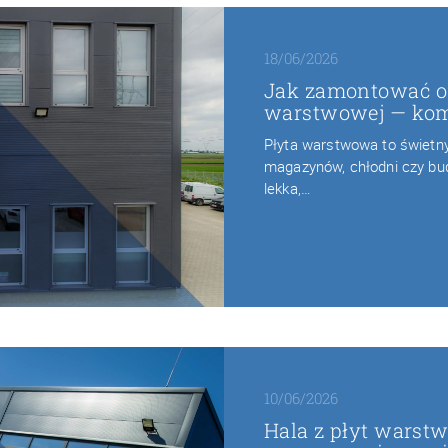
18/06/2026
Jak zamontować o
warstwowej — kom
Płyta warstwowa to świetny 
magazynów, chłodni czy bu
lekka,…
10/06/2026
Hala z płyt warst