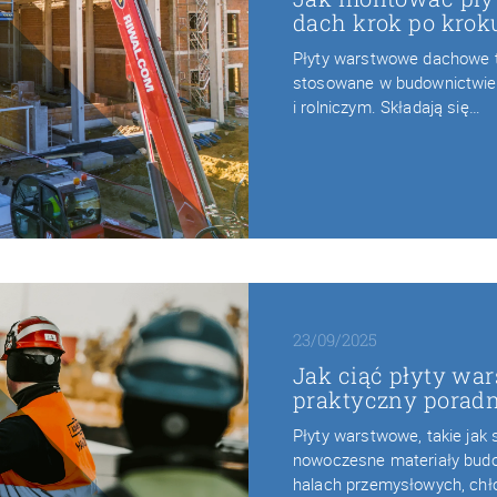
dach krok po krok
Płyty warstwowe dachowe 
stosowane w budownictwi
i rolniczym. Składają się…
23/09/2025
Jak ciąć płyty w
praktyczny porad
Płyty warstwowe, takie ja
nowoczesne materiały bud
halach przemysłowych, chł