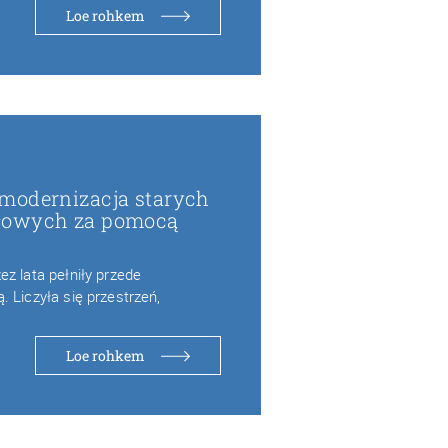
Loe rohkem
modernizacja starych
łowych za pomocą
h
z lata pełniły przede
 Liczyła się przestrzeń,
Loe rohkem