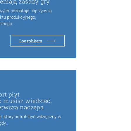
eniają zasady gry
owych pozostaje najszybszą
ktu produkcyjnego,
cznego…
Loe rohkem
rt płyt
 musisz wiedzieć,
erwsza naczepa
, który potrafi być wdzięczny w
 gdy…