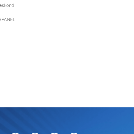
eskond
ARPANEL