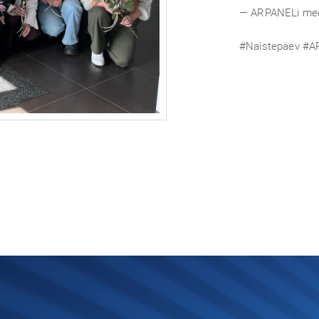
— ARPANELi me
#Naistepäev #