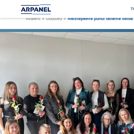
T
Avaleht
»
Uudised
»
Naistepäeva puhul tahame öelda 