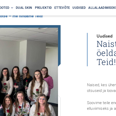
OOTED
DUAL SKIN
PROJEKTID
ETTEVÕTE
UUDISED
ALLALAADIMISEK
otse — me hindame Teid!
Uudised
Nais
öeld
Teid!
Naised, kes ühen
otsuseid ja loova
Soovime teile en
elluviimiseks ja 