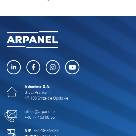
Adamietz S.A.
Braci Prankel 1
47-100 Strzelce Opolskie
office@arpanel.pl
+48 77 463 00 55
NIP
: 756-18-36-633