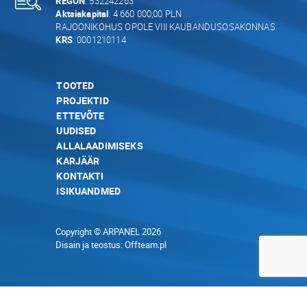
REGON
: 532242263
Aktsiakapital
: 4 660 000,00 PLN
RAJOONIKOHUS OPOLE VIII KAUBANDUSOSAKONNAS
KRS
: 0001210114
TOOTED
PROJEKTID
ETTEVÕTE
UUDISED
ALLALAADIMISEKS
KARJÄÄR
KONTAKTI
ISIKUANDMED
Copyright © ARPANEL 2026
Disain ja teostus:
Offteam.pl