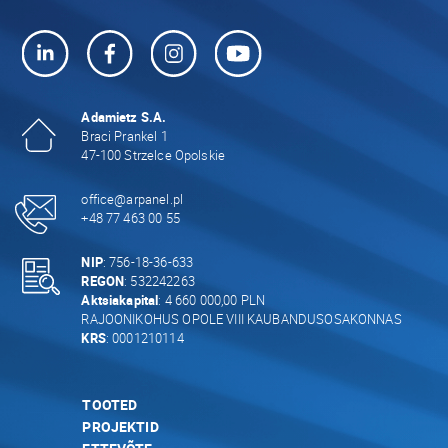
Adamietz S.A.
Braci Prankel 1
47-100 Strzelce Opolskie
office@arpanel.pl
+48 77 463 00 55
NIP
: 756-18-36-633
REGON
: 532242263
Aktsiakapital
: 4 660 000,00 PLN
RAJOONIKOHUS OPOLE VIII KAUBANDUSOSAKONNAS
KRS
: 0001210114
TOOTED
PROJEKTID