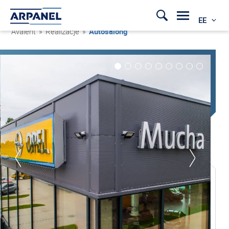
EE
Avaleht
»
Realizacje
»
Autosalong