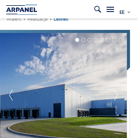
EE
Avaleht
»
Realizacje
»
Laohall