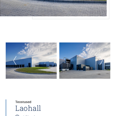
Teostused
Laohall