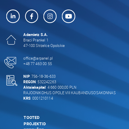
Adamietz S.A.
Braci Prankel 1
47-100 Strzelce Opolskie
office@arpanel.pl
+48 77 463 00 55
NIP
: 756-18-36-633
REGON
: 532242263
Aktsiakapital
: 4 660 000,00 PLN
RAJOONIKOHUS OPOLE VIII KAUBANDUSOSAKONNAS
KRS
: 0001210114
TOOTED
PROJEKTID