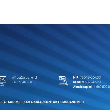
office@arpanel.pl
NIP
: 756-18-36-633
+48 77 463 00 55
REGON
: 532242263
Aktsiakapital
: 4 660 000,
LLALAADIMISEKS
KARJÄÄR
KONTAKTI
ISIKUANDMED