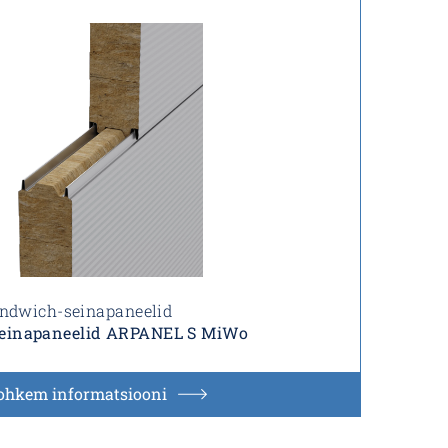
ndwich-seinapaneelid
einapaneelid ARPANEL S MiWo
ohkem informatsiooni