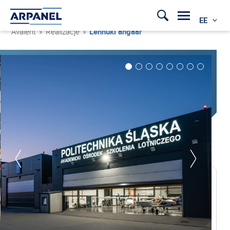
EE
Avaleht
»
Realizacje
»
Lennuki angaar