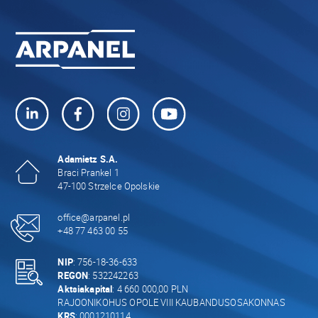
Adamietz S.A.
Braci Prankel 1
47-100 Strzelce Opolskie
office@arpanel.pl
+48 77 463 00 55
NIP
: 756-18-36-633
REGON
: 532242263
Aktsiakapital
: 4 660 000,00 PLN
RAJOONIKOHUS OPOLE VIII KAUBANDUSOSAKONNAS
KRS
: 0001210114