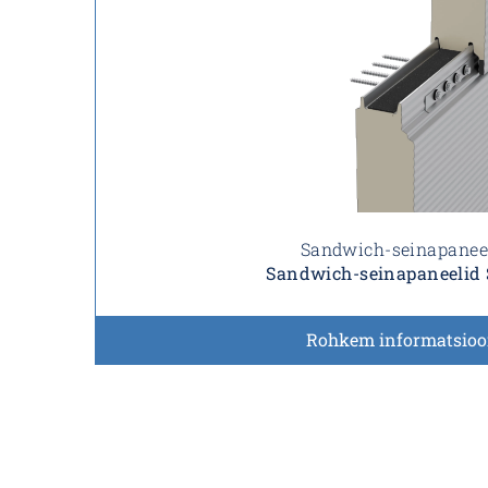
Sandwich-seinapanee
Sandwich-seinapaneelid 
Rohkem informatsioo