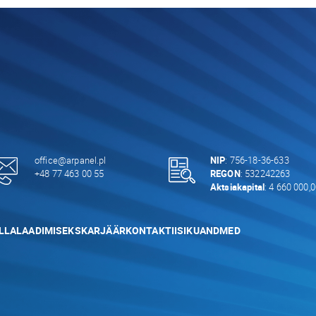
office@arpanel.pl
NIP
: 756-18-36-633
+48 77 463 00 55
REGON
: 532242263
Aktsiakapital
: 4 660 000,
LLALAADIMISEKS
KARJÄÄR
KONTAKTI
ISIKUANDMED