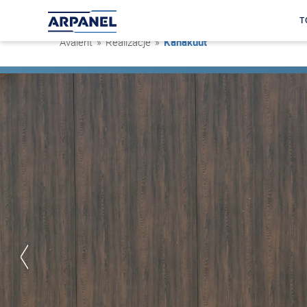
T
Avaleht
»
Realizacje
»
Kanakuut