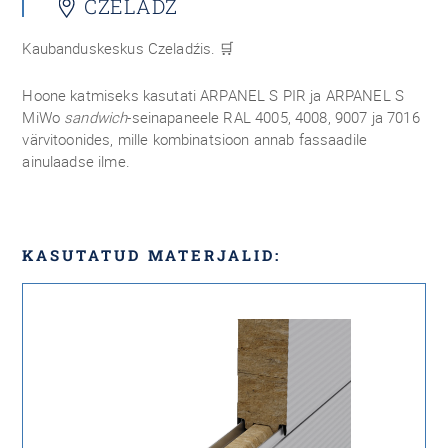
CZELADŹ
Kaubanduskeskus Czeladźis.
🛒
Hoone katmiseks kasutati ARPANEL S PIR ja ARPANEL S
MiWo
sandwich
-seinapaneele RAL 4005, 4008, 9007 ja 7016
värvitoonides, mille kombinatsioon annab fassaadile
ainulaadse ilme.
KASUTATUD MATERJALID: