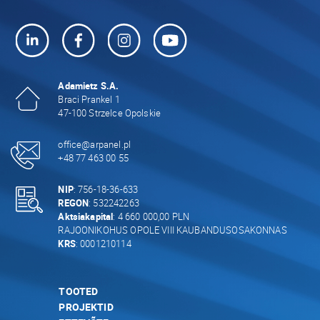
Adamietz S.A.
Braci Prankel 1
47-100 Strzelce Opolskie
office@arpanel.pl
+48 77 463 00 55
NIP
: 756-18-36-633
REGON
: 532242263
Aktsiakapital
: 4 660 000,00 PLN
RAJOONIKOHUS OPOLE VIII KAUBANDUSOSAKONNAS
KRS
: 0001210114
TOOTED
PROJEKTID