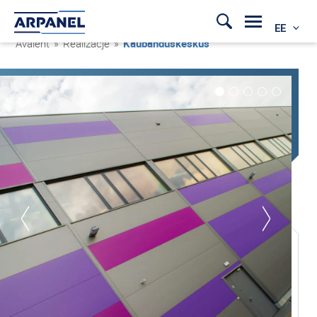
EE
Avaleht
»
Realizacje
»
Kaubanduskeskus