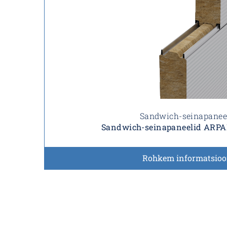
Sandwich-seinapanee
Sandwich-seinapaneelid ARP
Rohkem informatsioo