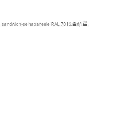
o sandwich-seinapaneele RAL 7016.🕋📦🏭.