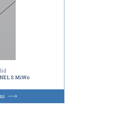
lid
ANEL S MiWo
ni