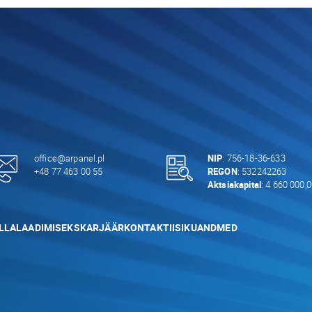
office@arpanel.pl
NIP
: 756-18-36-633
+48 77 463 00 55
REGON
: 532242263
Aktsiakapital
: 4 660 000,
LLALAADIMISEKS
KARJÄÄR
KONTAKTI
ISIKUANDMED