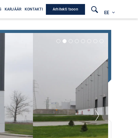
Arhitekti tsoon
S
KARJÄÄR
KONTAKTI
EE