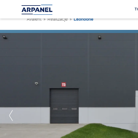
T
Avaleht
»
Realizacje
»
Laohoone