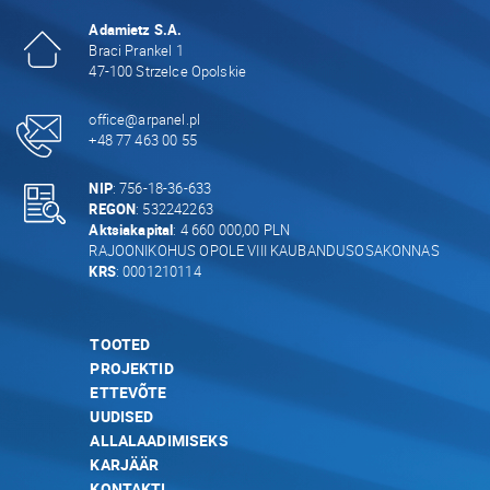
Adamietz S.A.
Braci Prankel 1
47-100 Strzelce Opolskie
office@arpanel.pl
+48 77 463 00 55
NIP
: 756-18-36-633
REGON
: 532242263
Aktsiakapital
: 4 660 000,00 PLN
RAJOONIKOHUS OPOLE VIII KAUBANDUSOSAKONNAS
KRS
: 0001210114
TOOTED
PROJEKTID
ETTEVÕTE
UUDISED
ALLALAADIMISEKS
KARJÄÄR
KONTAKTI