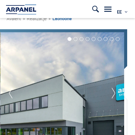
EE
Avaleht
»
Realizacje
»
Laohoone