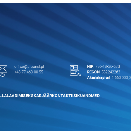
office@arpanel.pl
NIP
: 756-18-36-633
+48 77 463 00 55
REGON
: 532242263
Aktsiakapital
: 4 660 000,
LLALAADIMISEKS
KARJÄÄR
KONTAKTI
ISIKUANDMED