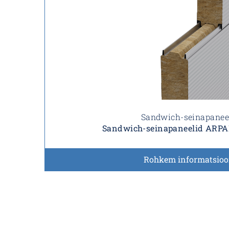
Sandwich-seinapanee
Sandwich-seinapaneelid ARP
Rohkem informatsioo