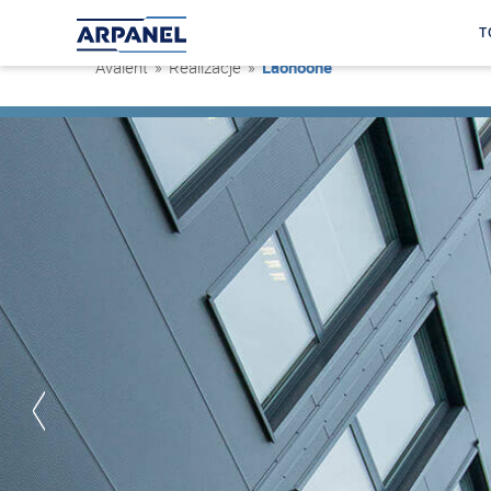
T
Avaleht
»
Realizacje
»
Laohoone