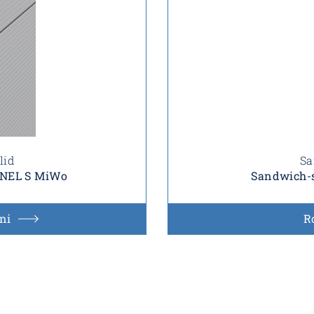
lid
Sa
ANEL S MiWo
Sandwich-
ni
R