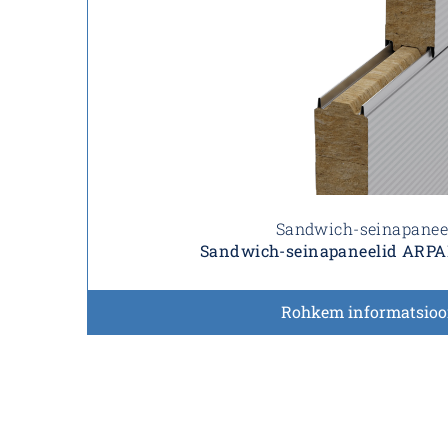
Sandwich-seinapanee
Sandwich-seinapaneelid ARP
Rohkem informatsioo