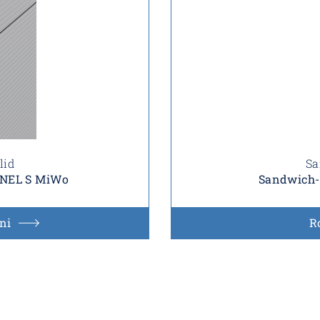
lid
Sa
ANEL S MiWo
Sandwich-
ni
R