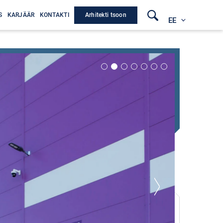
Arhitekti tsoon
S
KARJÄÄR
KONTAKTI
EE