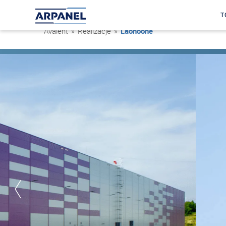
T
Avaleht
»
Realizacje
»
Laohoone