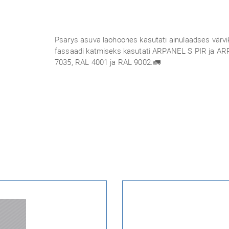
Psarys asuva laohoones kasutati ainulaadses vär
fassaadi katmiseks kasutati ARPANEL S PIR ja A
7035, RAL 4001 ja RAL 9002.🚛