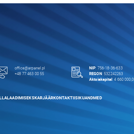
office@arpanel.pl
NIP
: 756-18-36-633
+48 77 463 00 55
REGON
: 532242263
Aktsiakapital
: 4 660 000,
LLALAADIMISEKS
KARJÄÄR
KONTAKTI
ISIKUANDMED