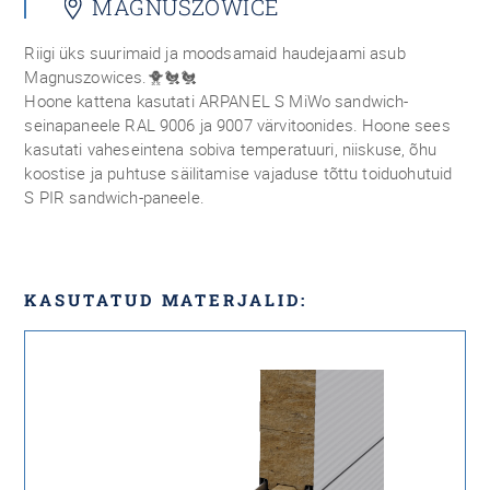
MAGNUSZOWICE
Riigi üks suurimaid ja moodsamaid haudejaami asub
Magnuszowices.🐥🐔🐔
Hoone kattena kasutati ARPANEL S MiWo sandwich-
seinapaneele RAL 9006 ja 9007 värvitoonides. Hoone sees
kasutati vaheseintena sobiva temperatuuri, niiskuse, õhu
koostise ja puhtuse säilitamise vajaduse tõttu toiduohutuid
S PIR sandwich-paneele.
KASUTATUD MATERJALID: