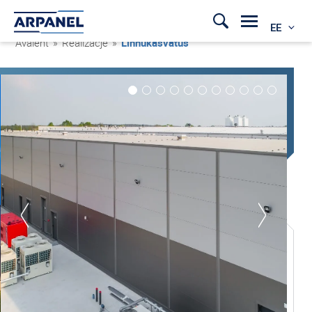
EE
Avaleht
»
Realizacje
»
Linnukasvatus