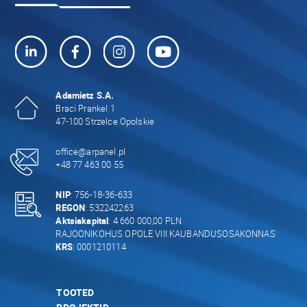
Adamietz S.A.
Braci Prankel 1
47-100 Strzelce Opolskie
office@arpanel.pl
+48 77 463 00 55
NIP
: 756-18-36-633
REGON
: 532242263
Aktsiakapital
: 4 660 000,00 PLN
RAJOONIKOHUS OPOLE VIII KAUBANDUSOSAKONNAS
KRS
: 0001210114
TOOTED