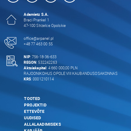
Adamietz S.A.
Braci Prankel 1
47-100 Strzelce Opolskie
office@arpanel.pl
+48 77 463 00 55
NIP
: 756-18-36-633
REGON
: 532242263
Aktsiakapital
: 4 660 000,00 PLN
RAJOONIKOHUS OPOLE VIII KAUBANDUSOSAKONNAS
KRS
: 0001210114
TOOTED
PROJEKTID
ETTEVÕTE
UUDISED
ALLALAADIMISEKS
KARJÄÄR