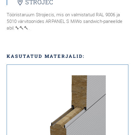
STROJEC
Tööriistaruum Strojiecis, mis on valmistatud RAL 9006 ja
5010 värvitoonides ARPANEL S MiWo sandwich-paneelide
abil.🔧🔨🔨.
KASUTATUD MATERJALID: