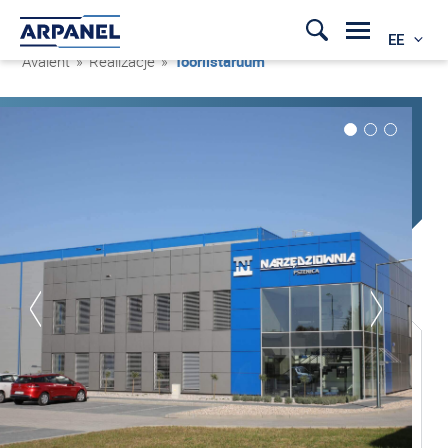
EE
Avaleht
»
Realizacje
»
Tööriistaruum