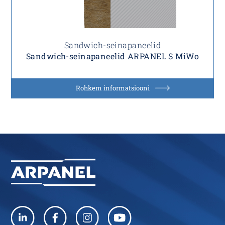
Sandwich-seinapaneelid
Sandwich-seinapaneelid ARPANEL S MiWo
Rohkem informatsiooni