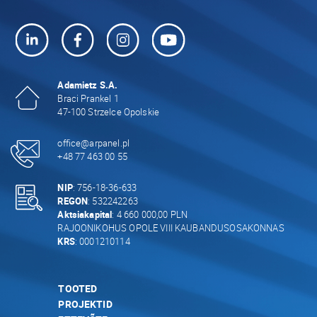
Adamietz S.A.
Braci Prankel 1
47-100 Strzelce Opolskie
office@arpanel.pl
+48 77 463 00 55
NIP
: 756-18-36-633
REGON
: 532242263
Aktsiakapital
: 4 660 000,00 PLN
RAJOONIKOHUS OPOLE VIII KAUBANDUSOSAKONNAS
KRS
: 0001210114
TOOTED
PROJEKTID