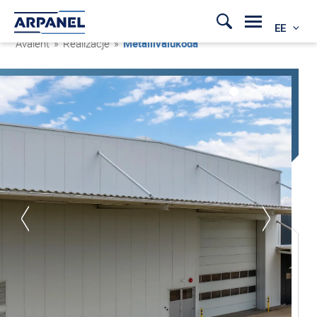
EE
Avaleht
»
Realizacje
»
Metallivalukoda