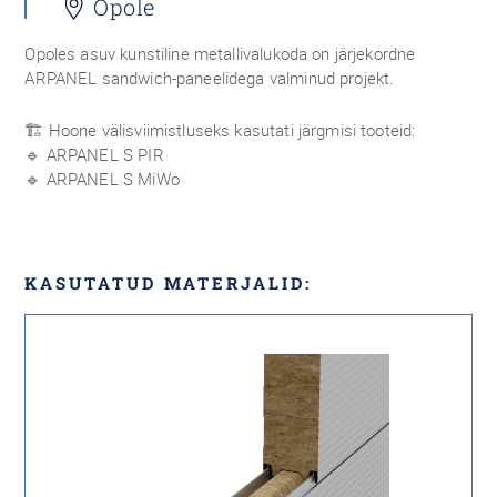
Opole
Opoles asuv kunstiline metallivalukoda on järjekordne
ARPANEL sandwich-paneelidega valminud projekt.
🏗 Hoone välisviimistluseks kasutati järgmisi tooteid:
🔹 ARPANEL S PIR
🔹 ARPANEL S MiWo
KASUTATUD MATERJALID: