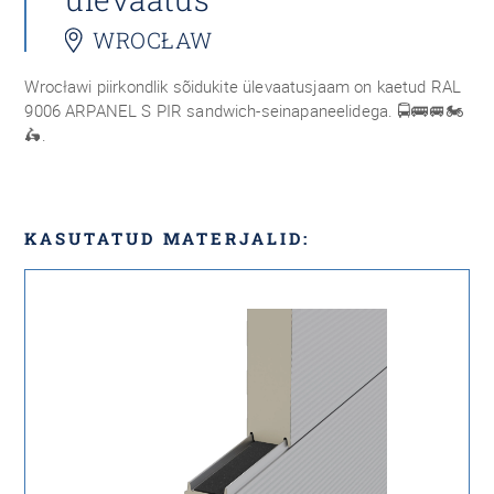
WROCŁAW
Wrocławi piirkondlik sõidukite ülevaatusjaam on kaetud RAL
9006 ARPANEL S PIR sandwich-seinapaneelidega. 🚍🚌🚐🏍
🛵.
KASUTATUD MATERJALID: