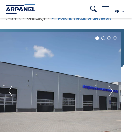
EE
Avaleht
»
Realizacje
»
Piirkondlik sõidukite ülevaatus