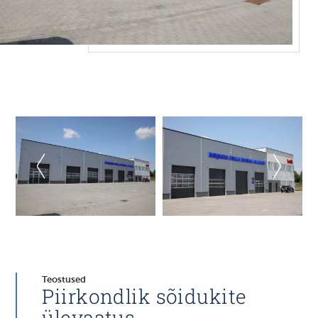
Teostused
Piirkondlik sõidukite
ülevaatus