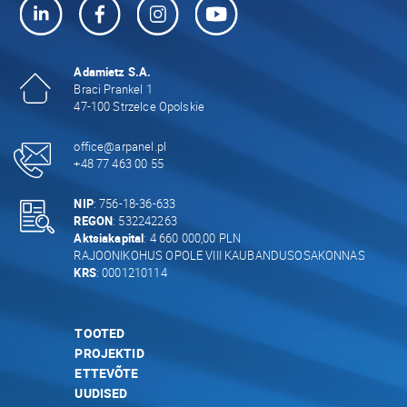
Adamietz S.A.
Braci Prankel 1
47-100 Strzelce Opolskie
office@arpanel.pl
+48 77 463 00 55
NIP
: 756-18-36-633
REGON
: 532242263
Aktsiakapital
: 4 660 000,00 PLN
RAJOONIKOHUS OPOLE VIII KAUBANDUSOSAKONNAS
KRS
: 0001210114
TOOTED
PROJEKTID
ETTEVÕTE
UUDISED