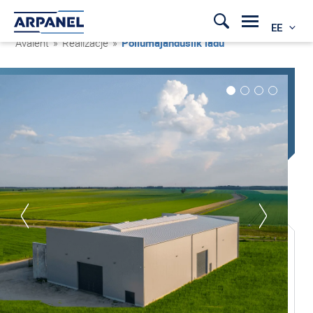
EE
Avaleht
»
Realizacje
»
Põllumajanduslik ladu