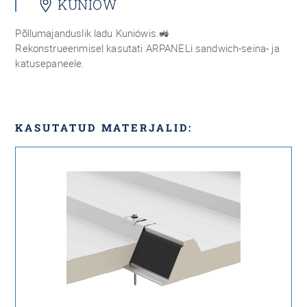
KUNIÓW
Põllumajanduslik ladu Kuniówis.🚜
Rekonstrueerimisel kasutati ARPANELi sandwich-seina- ja
katusepaneele.
KASUTATUD MATERJALID: