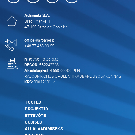
Adamietz S.A.
Braci Prankel 1
47-100 Strzelce Opolskie
office@arpanel.pl
+48 77 463 00 55
NIP
: 756-18-36-633
REGON
: 532242263
Aktsiakapital
: 4 660 000,00 PLN
RAJOONIKOHUS OPOLE VIII KAUBANDUSOSAKONNAS
KRS
: 0001210114
TOOTED
PROJEKTID
ETTEVÕTE
UUDISED
ALLALAADIMISEKS