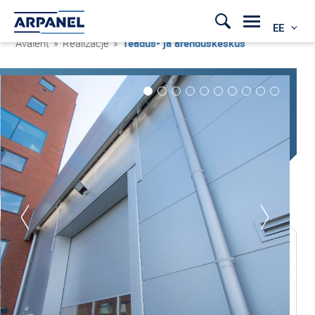
EE
Avaleht
»
Realizacje
»
Teadus- ja arenduskeskus