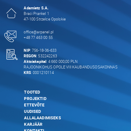
Adamietz S.A.
Braci Prankel 1
47-100 Strzelce Opolskie
office@arpanel.pl
+48 77 463 00 55
NIP
: 756-18-36-633
REGON
: 532242263
Aktsiakapital
: 4 660 000,00 PLN
RAJOONIKOHUS OPOLE VIII KAUBANDUSOSAKONNAS
KRS
: 0001210114
TOOTED
PROJEKTID
ETTEVÕTE
UUDISED
ALLALAADIMISEKS
KARJÄÄR
KONTAKTI