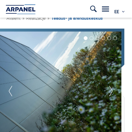
EE
Avaleht
»
Realizacje
»
Teadus- ja arenduskeskus