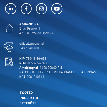
Adamietz S.A.
Braci Prankel 1
47-100 Strzelce Opolskie
office@arpanel.pl
+48 77 463 00 55
NIP
: 756-18-36-633
REGON
: 532242263
Aktsiakapital
: 4 660 000,00 PLN
RAJOONIKOHUS OPOLE VIII KAUBANDUSOSAKONNAS
KRS
: 0001210114
TOOTED
PROJEKTID
ETTEVÕTE