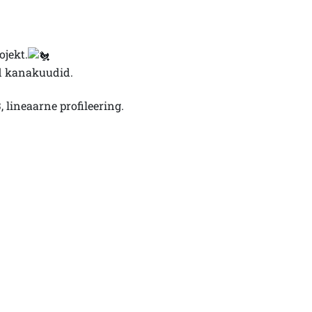
jekt.
ad kanakuudid.
lineaarne profileering.