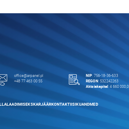
office@arpanel.pl
NIP
: 756-18-36-633
+48 77 463 00 55
REGON
: 532242263
Aktsiakapital
: 4 660 000,
LLALAADIMISEKS
KARJÄÄR
KONTAKTI
ISIKUANDMED