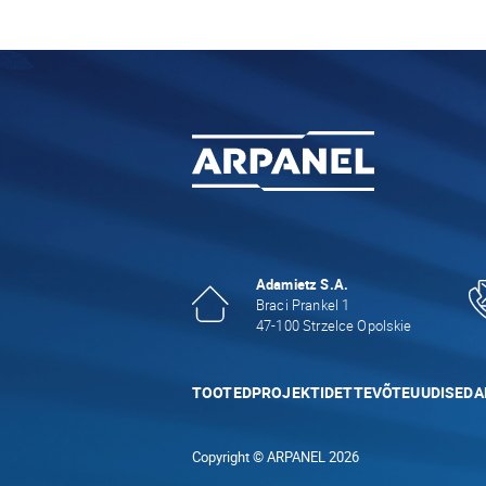
Adamietz S.A.
Braci Prankel 1
47-100 Strzelce Opolskie
TOOTED
PROJEKTID
ETTEVÕTE
UUDISED
A
Copyright © ARPANEL 2026