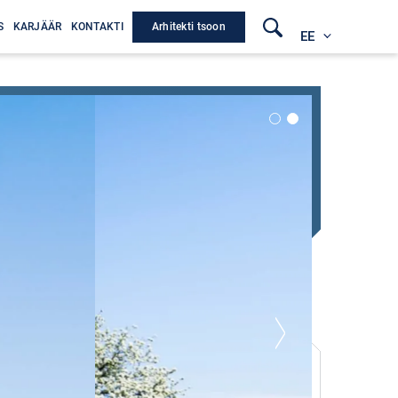
Arhitekti tsoon
S
KARJÄÄR
KONTAKTI
EE