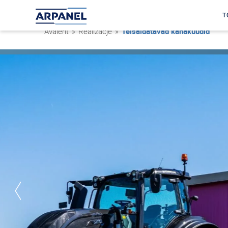
T
Avaleht
»
Realizacje
»
Teisaldatavad kanakuudid