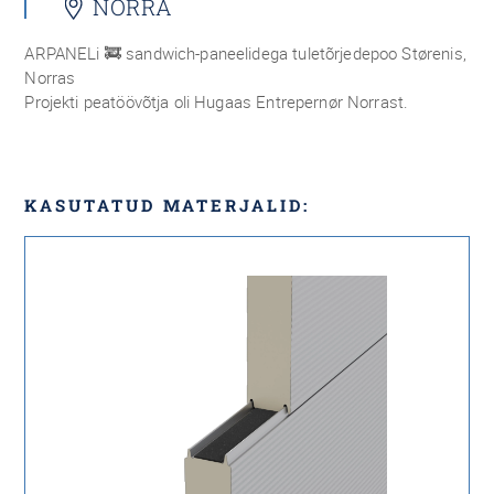
NORRA
ARPANELi 🚒 sandwich-paneelidega tuletõrjedepoo Størenis,
Norras
Projekti peatöövõtja oli Hugaas Entrepernør Norrast.
KASUTATUD MATERJALID: