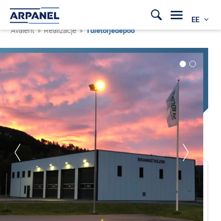
EE
Avaleht
»
Realizacje
»
Tuletõrjedepoo