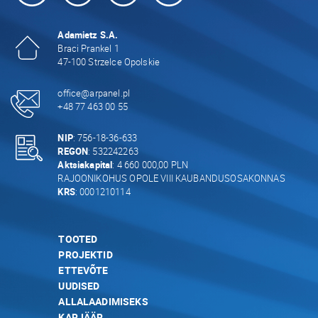
Adamietz S.A.
Braci Prankel 1
47-100 Strzelce Opolskie
office@arpanel.pl
+48 77 463 00 55
NIP
: 756-18-36-633
REGON
: 532242263
Aktsiakapital
: 4 660 000,00 PLN
RAJOONIKOHUS OPOLE VIII KAUBANDUSOSAKONNAS
KRS
: 0001210114
TOOTED
PROJEKTID
ETTEVÕTE
UUDISED
ALLALAADIMISEKS
KARJÄÄR