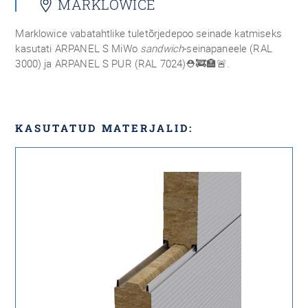
MARKLOWICE
Marklowice vabatahtlike tuletõrjedepoo seinade katmiseks
kasutati ARPANEL S MiWo
sandwich
-seinapaneele (RAL
3000) ja ARPANEL S PUR (RAL 7024)
⛑🚒🏣🚨
.
KASUTATUD MATERJALID: