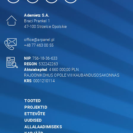
Adamietz S.A.
Braci Prankel 1
47-100 Strzelce Opolskie
office@arpanel.pl
+48 77 463 00 55
NIP
: 756-18-36-633
REGON
: 532242263
Aktsiakapital
: 4 660 000,00 PLN
RAJOONIKOHUS OPOLE VIII KAUBANDUSOSAKONNAS
KRS
: 0001210114
TOOTED
PROJEKTID
ETTEVÕTE
UUDISED
ALLALAADIMISEKS