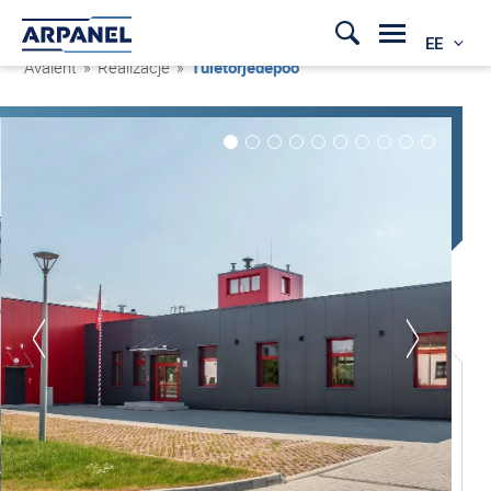
EE
Avaleht
»
Realizacje
»
Tuletõrjedepoo